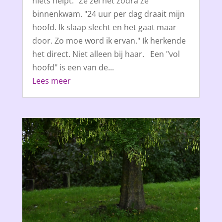
niets helpt.” Ze zei het zodra ze
binnenkwam. "24 uur per dag draait mijn
hoofd. Ik slaap slecht en het gaat maar
door. Zo moe word ik ervan." Ik herkende
het direct. Niet alleen bij haar. Een "vol
hoofd" is een van de...
Lees meer