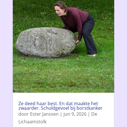
Ze deed haar best. En dat maakte het
zwaarder. Schuldgevoel bij borstkanker
door
Ester Janssen
|
jun 9, 2026
|
De
Lichaamstolk