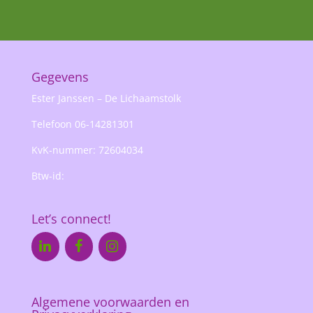
Gegevens
Ester Janssen – De Lichaamstolk
Telefoon 06-14281301
KvK-nummer: 72604034
Btw-id:
Let’s connect!
Algemene voorwaarden en