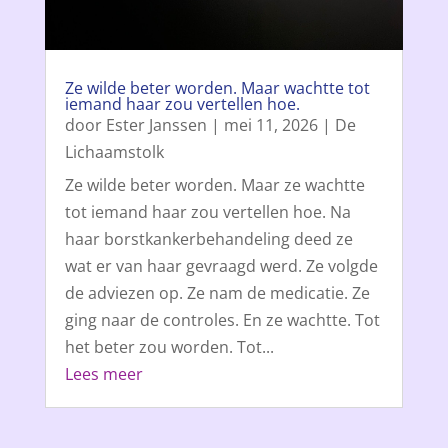
Ze wilde beter worden. Maar wachtte tot
iemand haar zou vertellen hoe.
door
Ester Janssen
|
mei 11, 2026
|
De
Lichaamstolk
Ze wilde beter worden. Maar ze wachtte
tot iemand haar zou vertellen hoe. Na
haar borstkankerbehandeling deed ze
wat er van haar gevraagd werd. Ze volgde
de adviezen op. Ze nam de medicatie. Ze
ging naar de controles. En ze wachtte. Tot
het beter zou worden. Tot...
Lees meer