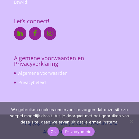
Btw-id:
Let’s connect!
Algemene voorwaarden en
Privacyverklaring
Algemene voorwaarden
Privacybeleid
We gebruiken cookies om ervoor te zorgen dat onze site zo
soepel mogelijk draait. Als je doorgaat met het gebruiken van
deze site, gaan we ervan uit dat je ermee instemt.
©Copyright 2022 Ester Janssen | Website door
Alvast Goed! VA Support
Ok
Privacybeleid