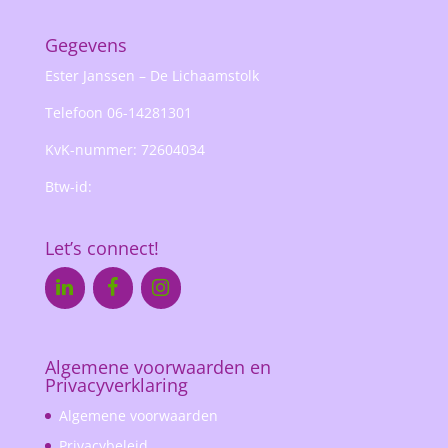
Gegevens
Ester Janssen – De Lichaamstolk
Telefoon 06-14281301
KvK-nummer: 72604034
Btw-id:
Let’s connect!
Algemene voorwaarden en
Privacyverklaring
Algemene voorwaarden
Privacybeleid