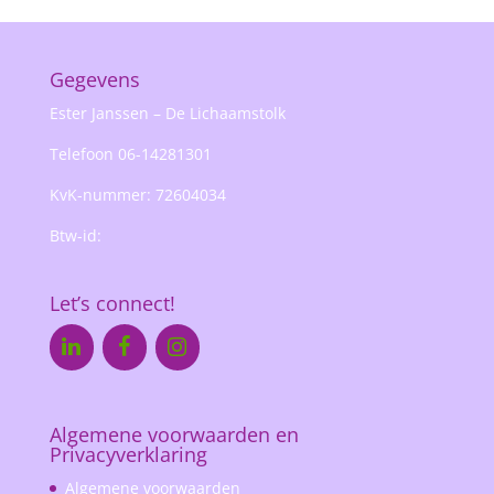
Gegevens
Ester Janssen – De Lichaamstolk
Telefoon 06-14281301
KvK-nummer: 72604034
Btw-id:
Let’s connect!
Algemene voorwaarden en
Privacyverklaring
Algemene voorwaarden