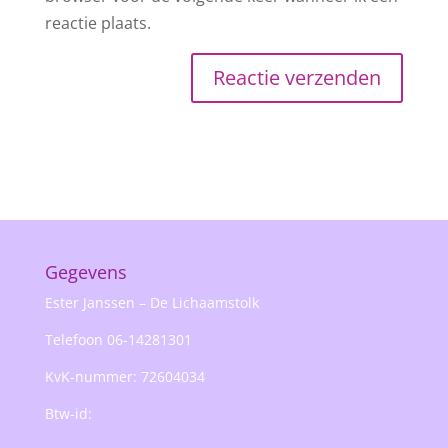
reactie plaats.
Gegevens
Ester Janssen – De Lichaamstolk
Telefoon 06-14281301
KvK-nummer: 72604034
Btw-id: