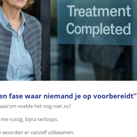
en fase waar niemand je op voorbereidt”
aarom voelde het nog niet zo?
 me rustig, bijna terloops.
de woorden er vanzelf uitkwamen.