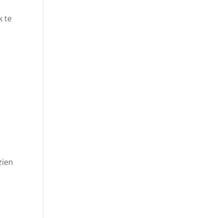
k te
zien