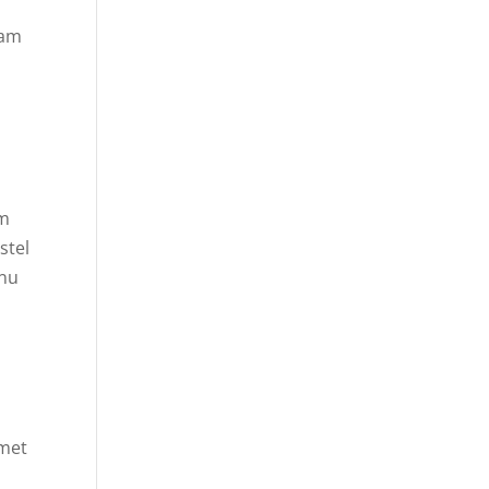
aam
om
stel
 nu
 met