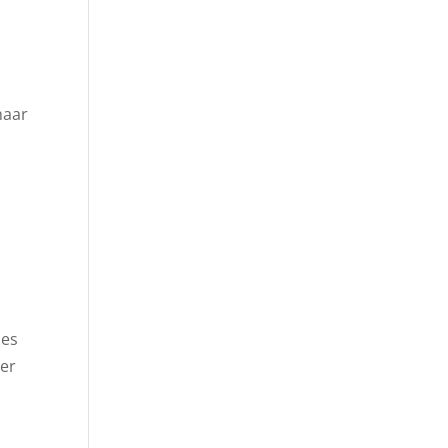
haar
les
 er