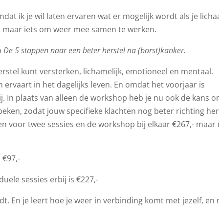
mdat ik je wil laten ervaren wat er mogelijk wordt als je lich
n, maar iets om weer mee samen te werken.
p
De 5 stappen naar een beter herstel na (borst)kanker.
erstel kunt versterken, lichamelijk, emotioneel en mentaal.
 ervaart in het dagelijks leven. En omdat het voorjaar is
j. In plaats van alleen de workshop heb je nu ook de kans 
speken, zodat jouw specifieke klachten nog beter richting her
n voor twee sessies en de workshop bij elkaar €267,- maar
 €97,-
ele sessies erbij is €227,-
. En je leert hoe je weer in verbinding komt met jezelf, en