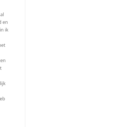
al
d en
n ik
het
gen
t
ijk
heb