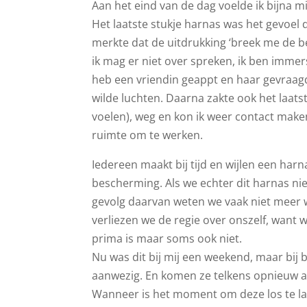
Aan het eind van de dag voelde ik bijna mij
Het laatste stukje harnas was het gevoel 
merkte dat de uitdrukking ‘breek me de be
ik mag er niet over spreken, ik ben immers
heb een vriendin geappt en haar gevraagd
wilde luchten. Daarna zakte ook het laatste
voelen), weg en kon ik weer contact make
ruimte om te werken.
Iedereen maakt bij tijd en wijlen een harna
bescherming. Als we echter dit harnas nie
gevolg daarvan weten we vaak niet meer w
verliezen we de regie over onszelf, wan
prima is maar soms ook niet.
Nu was dit bij mij een weekend, maar bij b
aanwezig. En komen ze telkens opnieuw al
Wanneer is het moment om deze los te late