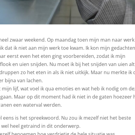
oneel zwaar weekend. Op maandag toen mijn man naar werk
k dat ik niet aan mijn werk toe kwam. Ik kon mijn gedachte
maar eerst even het eten ging voorbereiden, zodat ik mijn
ook en uien snijden. Nu moet ik bij het snijden van uien alt
uppen zo het eten in als ik niet uitkijk. Maar nu merkte ik 
er bijna van lachen.
 mijn lijf, wat voel ik qua emoties en wat heb ik nodig om d
 gaan. Maar op dit moment had ik niet in de gaten hoezeer 
tranen een waterval werden.
wel eens is het spreekwoord. Nu zou ik mezelf niet het beste
wel heel getraind in dit onderwerp.
ezelf benoemen hoe verdrietig de hele situatie was.