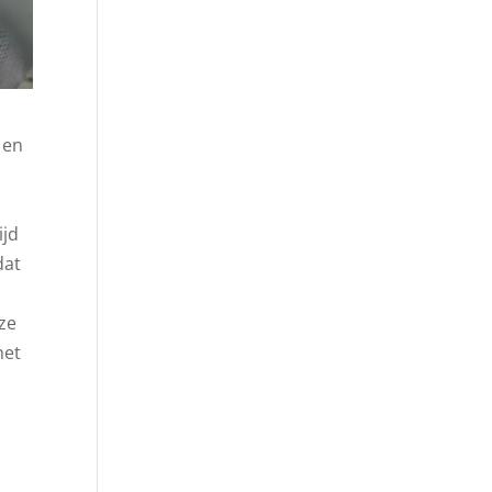
 en
n
ijd
dat
eze
het