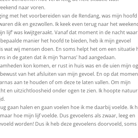
eekend naar voren.
ing met het voorbereiden van de Rendang, was mijn hoofd 
waren dik en gezwollen. Ik keek even terug naar het weeken
n lijf’ was kwijtgeraakt. Vanaf dat moment in de nacht waari
 bepaalde manier het hoofd te bieden, heb ik mijn gevoel
 is wat wij mensen doen. En soms helpt het om een situatie 
ns in de gaten dat ik mijn ‘harnas’ had aangedaan.
aamheden kon komen, er rust in huis was en de uien mijn o
bewust van het afsluiten van mijn gevoel. En op dat momen
arnas aan te houden of om deze te laten vallen. Om mijn
ht en uitzichtloosheid onder ogen te zien. Ik hoopte natuurl
jd.
ug gaan halen en gaan voelen hoe ik me daarbij voelde. Ik 
maar hoe mijn lijf voelde. Dus gevoelens als zwaar, leeg en
gevoeld worden! Dus ik heb deze gevoelens doorvoeld, soms