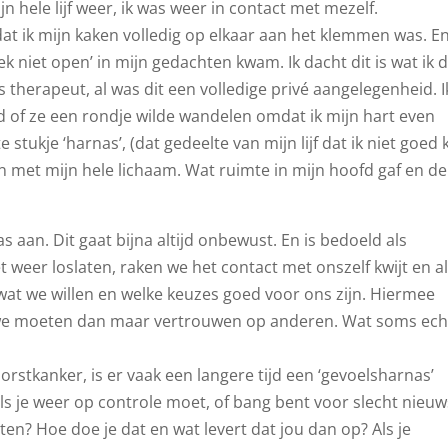
n hele lijf weer, ik was weer in contact met mezelf.
dat ik mijn kaken volledig op elkaar aan het klemmen was. En
k niet open’ in mijn gedachten kwam. Ik dacht dit is wat ik 
 therapeut, al was dit een volledige privé aangelegenheid. I
 of ze een rondje wilde wandelen omdat ik mijn hart even
 stukje ‘harnas’, (dat gedeelte van mijn lijf dat ik niet goed
n met mijn hele lichaam. Wat ruimte in mijn hoofd gaf en de
s aan. Dit gaat bijna altijd onbewust. En is bedoeld als
t weer loslaten, raken we het contact met onszelf kwijt en a
at we willen en welke keuzes goed voor ons zijn. Hiermee
t we moeten dan maar vertrouwen op anderen. Wat soms ech
orstkanker, is er vaak een langere tijd een ‘gevoelsharnas’
s je weer op controle moet, of bang bent voor slecht nieuw
n? Hoe doe je dat en wat levert dat jou dan op? Als je