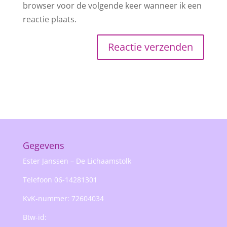
browser voor de volgende keer wanneer ik een
reactie plaats.
Gegevens
Ester Janssen – De Lichaamstolk
Telefoon 06-14281301
KvK-nummer: 72604034
Btw-id: