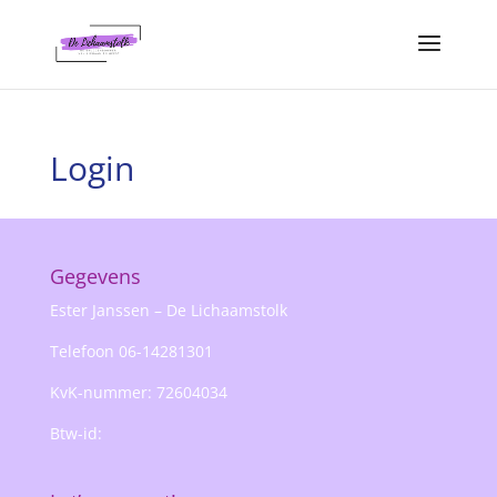
Login
Gegevens
Ester Janssen – De Lichaamstolk
Telefoon 06-14281301
KvK-nummer: 72604034
Btw-id: